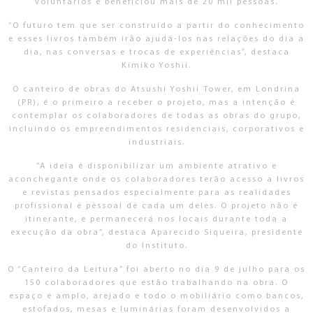
voluntários e beneficiou mais de 20 mil pessoas.
“O futuro tem que ser construído a partir do conhecimento
e esses livros também irão ajudá-los nas relações do dia a
dia, nas conversas e trocas de experiências”, destaca
Kimiko Yoshii.
O canteiro de obras do Atsushi Yoshii Tower, em Londrina
(PR), é o primeiro a receber o projeto, mas a intenção é
contemplar os colaboradores de todas as obras do grupo,
incluindo os empreendimentos residenciais, corporativos e
industriais.
“A ideia é disponibilizar um ambiente atrativo e
aconchegante onde os colaboradores terão acesso a livros
e revistas pensados especialmente para as realidades
profissional e pessoal de cada um deles. O projeto não é
itinerante, e permanecerá nos locais durante toda a
execução da obra”, destaca Aparecido Siqueira, presidente
do Instituto.
O “Canteiro da Leitura” foi aberto no dia 9 de julho para os
150 colaboradores que estão trabalhando na obra. O
espaço é amplo, arejado e todo o mobiliário como bancos,
estofados, mesas e luminárias foram desenvolvidos a